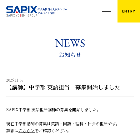
株式会社日本入試センター
株式会社日本入試センター
ENTRY
アルバイト採用
アルバイト採用
Recruit
News
募集中の職種
お知らせ
お知らせ
募集中のアルバイト・校舎一覧
Company
企業・グループ情報
2025.11.06
【講師】中学部 英語担当 募集開始しました
代表メッセージ
企業情報・アクセス
グループ事業
SAPIX中学部 英語担当講師の募集を開始しました。
校舎・教室一覧
現在中学部講師の募集は英語・国語・理科・社会の担当です。
詳細は
こちら
をご確認ください。