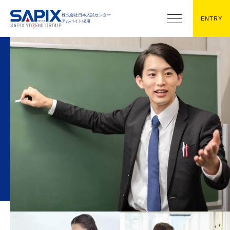
株式会社日本入試センター
株式会社日本入試センター
アルバイト採用
ENTRY
アルバイト採用
Recruit
News
募集中の職種
お知らせ
募集中のアルバイト・校舎一覧
Company
企業・グループ情報
代表メッセージ
企業情報・アクセス
グループ事業
校舎・教室一覧