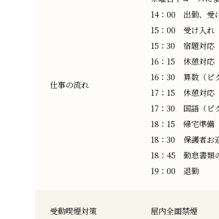
14：00
出勤、受
15：00
受け入れ
15：30
宿題対応
16：15
休憩対応
16：30
算数（ピ
仕事の流れ
17：15
休憩対応
17：30
国語（ピ
18：15
帰宅準備
18：30
保護者お
18：45
勤怠書類
19：00
退勤
受動喫煙対策
屋内全面禁煙