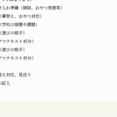
Company
企業・グルー
け入れ準備（掃除、おやつ用意等）
（着替え、おやつ対応）
代表メッセージ
（学校の宿題や課題）
企業情報・アクセス
（遊びの相手）
グループ事業
グマテキスト45分）
校舎・教室一覧
（遊びの相手）
グマテキスト45分）
迎え対応、見送り
の記入